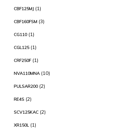
productos
1
1
CBF125MJ
producto
3
3
CBF160FSM
productos
1
1
CG110
producto
1
1
CGL125
producto
1
1
CRF250F
producto
10
10
NVA110MNA
productos
2
2
PULSAR200
productos
2
2
RE4S
productos
2
2
SCV125KAC
productos
1
1
XR150L
producto