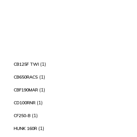
1
1
CB125F TWI
producto
1
1
CB650RACS
producto
1
1
CBF190MAR
producto
1
1
CD100RNR
producto
1
1
CF250-B
producto
1
1
HUNK 160R
producto