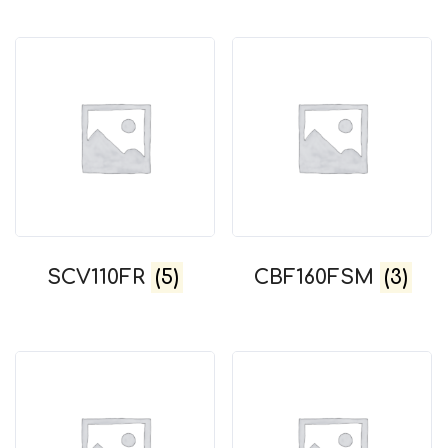
SCV110FR
(5)
CBF160FSM
(3)