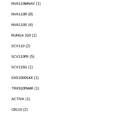
1
1
NVA110MNAV
producto
8
8
NVA110R
productos
4
4
NVA110S
productos
1
1
RUNGA 320
producto
2
2
SCV110
productos
5
5
SCV110FR
productos
1
1
SCV125G
producto
1
1
SXS1000S4X
producto
1
1
TRX520FM6R
producto
1
1
ACTIVA
producto
2
2
CB110