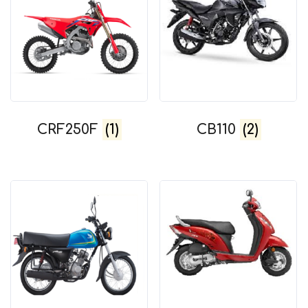
CRF250F
(1)
CB110
(2)