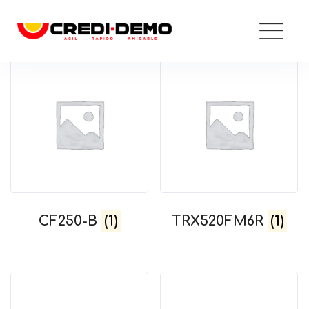
Skip
to
content
CF250-B
(1)
TRX520FM6R
(1)