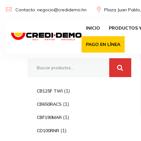
Skip
Contacto: negocio@credidemo.hn
Plaza Juan Pablo,
to
content
INICIO
PRODUCTOS Y
Buscar
PAGO EN LÍNEA
1
1
CB125F TWI
p
1
1
CB650RACS
r
p
o
1
1
CBF190MAR
r
d
p
o
1
1
CD100RNR
u
r
d
p