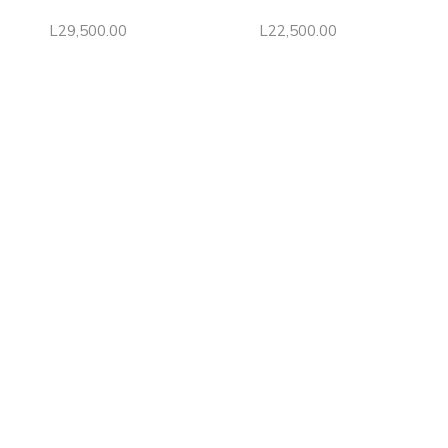
L
29,500.00
L
22,500.00