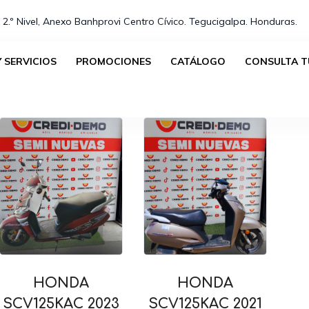
 2.º Nivel, Anexo Banhprovi Centro Cívico. Tegucigalpa. Honduras.⁣
 SERVICIOS
PROMOCIONES
CATÁLOGO
CONSULTA T
Ordenado
Mostrando los 2 resultados
por
precio:
alto
a
bajo
HONDA
HONDA
SCV125KAC 2023
SCV125KAC 2021