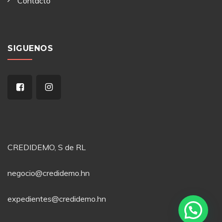
Contacto
SIGUENOS
CREDIDEMO, S de RL
negocio@credidemo.hn
expedientes@credidemo.hn