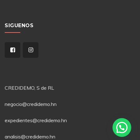
SIGUENOS
CREDIDEMO, S de RL
negocio@credidemo.hn
expedientes@credidemo.hn
analisis@credidemo.hn