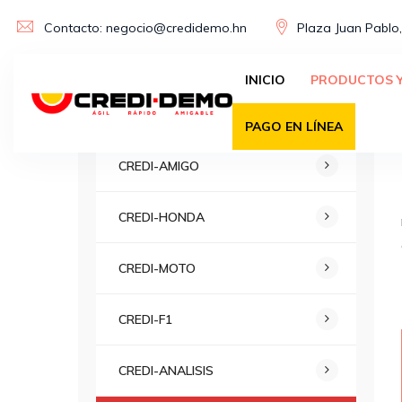
Skip
Contacto: negocio@credidemo.hn
Plaza Juan Pablo,
to
content
INICIO
PRODUCTOS Y
SIN DEMORA
PAGO EN LÍNEA
CREDI-AMIGO
CREDI-HONDA
CREDI-MOTO
CREDI-F1
CREDI-ANALISIS