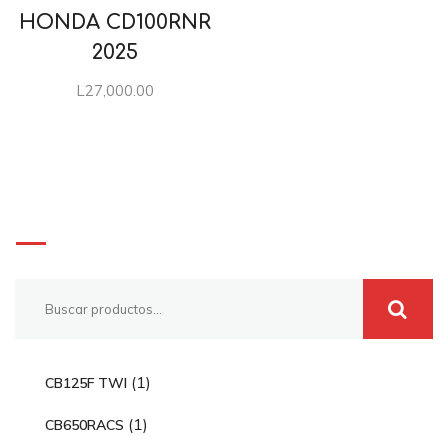
HONDA CD100RNR
2025
L
27,000.00
Buscar
1
1
CB125F TWI
p
1
1
CB650RACS
r