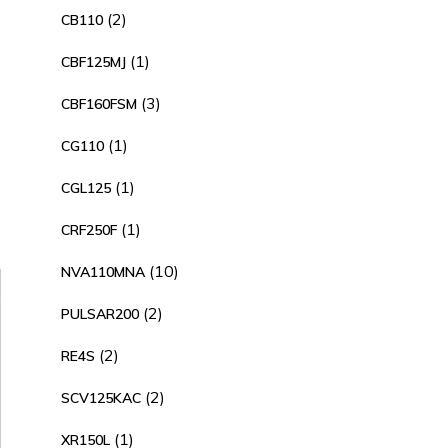
producto
2
2
CB110
productos
1
1
CBF125MJ
producto
3
3
CBF160FSM
productos
1
1
CG110
producto
1
1
CGL125
producto
1
1
CRF250F
producto
10
10
NVA110MNA
productos
2
2
PULSAR200
productos
2
2
RE4S
productos
2
2
SCV125KAC
productos
1
1
XR150L