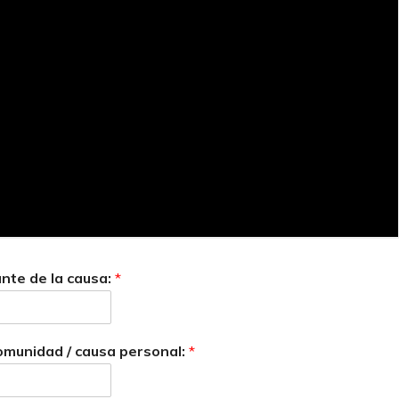
nte de la causa:
*
 comunidad / causa personal:
*