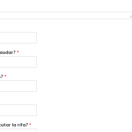
caudar?
*
s?
*
utar la rifa?
*