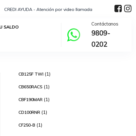
CREDI AYUDA - Atención por video llamada
Contáctanos
U SALDO
9809-
0202
1
1
CB125F TWI
producto
1
1
CB650RACS
producto
1
1
CBF190MAR
producto
1
1
CD100RNR
producto
1
1
CF250-B
producto