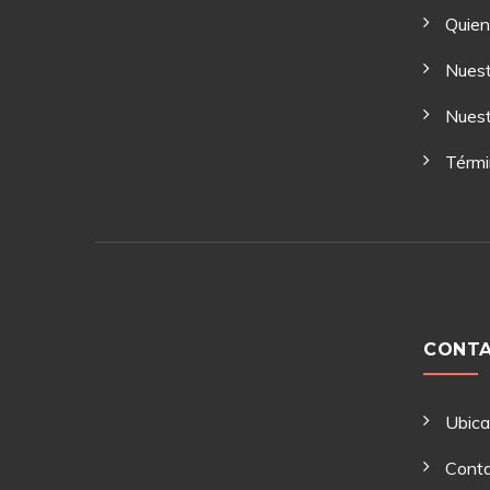
Quie
Nuest
Nuest
Térmi
CONT
Ubic
Cont