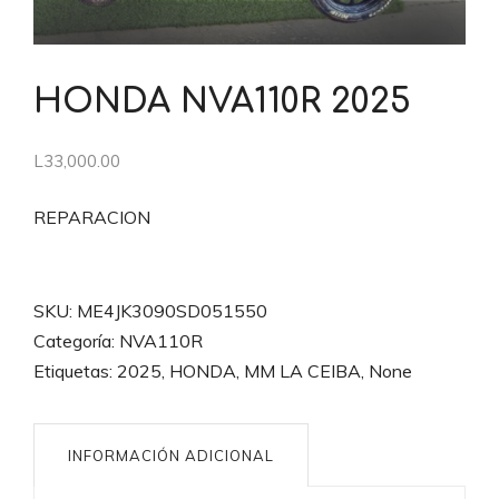
HONDA NVA110R 2025
L
33,000.00
REPARACION
HONDA
NVA110R
SKU:
ME4JK3090SD051550
2025
Categoría:
NVA110R
cantidad
Etiquetas:
2025
,
HONDA
,
MM LA CEIBA
,
None
INFORMACIÓN ADICIONAL