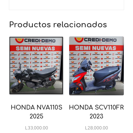
Productos relacionados
HONDA NVA110S
HONDA SCV110FR
2025
2023
L
33,000.00
L
28,000.00