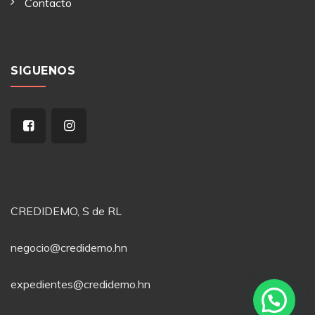
Contacto
SIGUENOS
CREDIDEMO, S de RL
negocio@credidemo.hn
expedientes@credidemo.hn