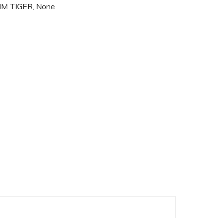
M TIGER
,
None