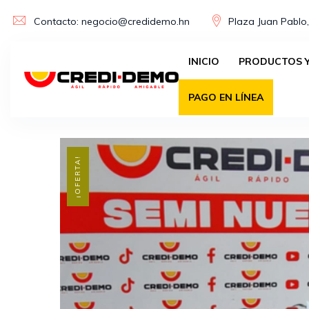
Skip
Contacto: negocio@credidemo.hn
Plaza Juan Pablo,
to
content
INICIO
PRODUCTOS Y
PAGO EN LÍNEA
¡OFERTA!