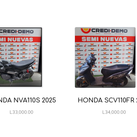
DA NVA110S 2025
HONDA SCV110FR 
L
33,000.00
L
34,000.00