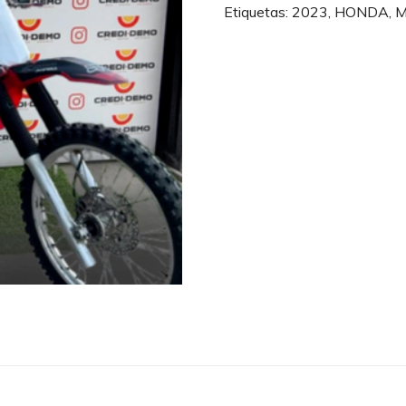
cantidad
Etiquetas:
2023
,
HONDA
,
M