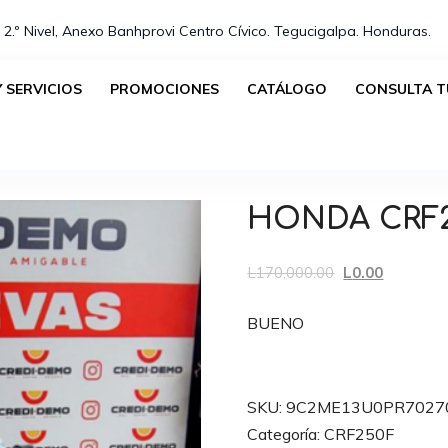
 2.º Nivel, Anexo Banhprovi Centro Cívico. Tegucigalpa. Honduras.⁣
 SERVICIOS
PROMOCIONES
CATÁLOGO
CONSULTA T
HONDA CRF2
El
El
L
170,000.00
L
0.00
precio
precio
original
actual
BUENO
era:
es:
L170,000.00.
L0.00.
HONDA
CRF250F
SKU:
9C2ME13U0PR7027
2023
Categoría:
CRF250F