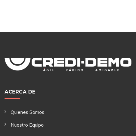
era:
es:
L32,000.00.
L28,8
ACERCA DE
Quienes Somos
Nuestro Equipo