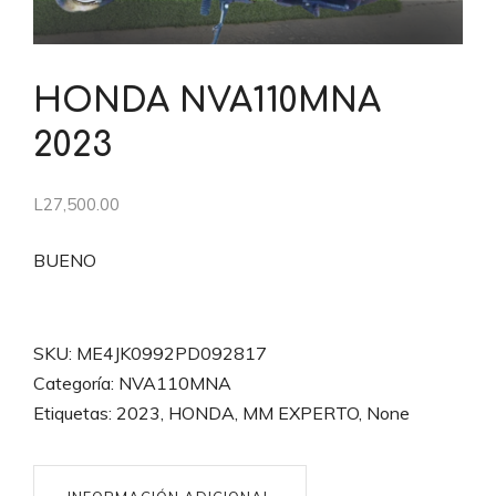
HONDA NVA110MNA
2023
L
27,500.00
BUENO
HONDA
NVA110MNA
SKU:
ME4JK0992PD092817
2023
Categoría:
NVA110MNA
cantidad
Etiquetas:
2023
,
HONDA
,
MM EXPERTO
,
None