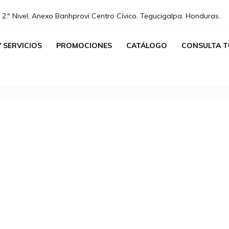
 2.º Nivel, Anexo Banhprovi Centro Cívico. Tegucigalpa. Honduras.⁣
 SERVICIOS
PROMOCIONES
CATÁLOGO
CONSULTA T
No se han encontrado productos que coincidan con tu s