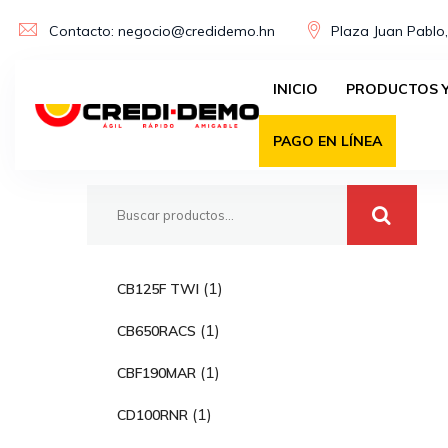
Skip
Contacto: negocio@credidemo.hn
Plaza Juan Pablo,
to
content
INICIO
PRODUCTOS Y
Buscar
PAGO EN LÍNEA
1
1
CB125F TWI
p
1
1
CB650RACS
r
p
o
1
1
CBF190MAR
r
d
p
o
1
1
CD100RNR
u
r
d
p