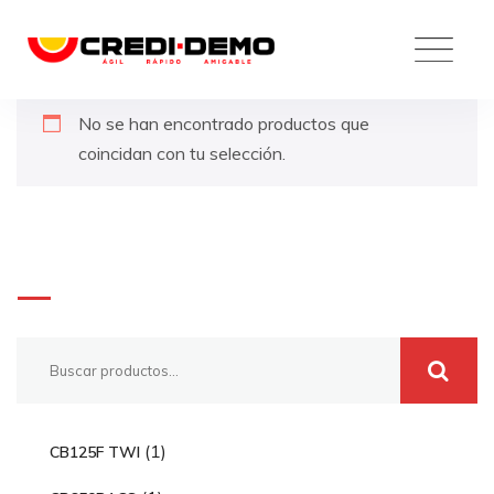
Skip
to
content
No se han encontrado productos que
coincidan con tu selección.
Buscar
1
1
CB125F TWI
p