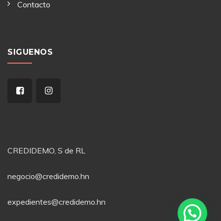
Contacto
SIGUENOS
CREDIDEMO, S de RL
negocio@credidemo.hn
expedientes@credidemo.hn