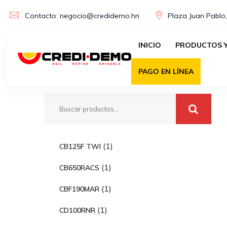
Skip
Contacto: negocio@credidemo.hn
Plaza Juan Pablo,
to
content
INICIO
PRODUCTOS Y
Buscar
PAGO EN LÍNEA
1
1
CB125F TWI
p
1
1
CB650RACS
r
p
o
1
1
CBF190MAR
r
d
p
o
1
1
CD100RNR
u
r
d
p