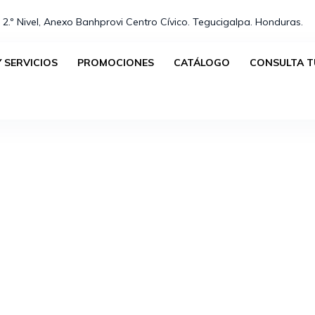
 2.º Nivel, Anexo Banhprovi Centro Cívico. Tegucigalpa. Honduras.⁣
 SERVICIOS
PROMOCIONES
CATÁLOGO
CONSULTA T
No se han encontrado productos que coincidan con tu s