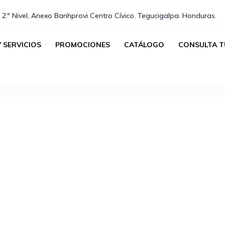
 2.º Nivel, Anexo Banhprovi Centro Cívico. Tegucigalpa. Honduras.⁣
 SERVICIOS
PROMOCIONES
CATÁLOGO
CONSULTA T
No se han encontrado productos que coincidan con tu s