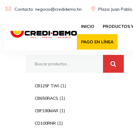
Skip
Contacto: negocio@credidemo.hn
Plaza Juan Pablo,
to
content
INICIO
PRODUCTOS Y
Buscar
PAGO EN LÍNEA
1
1
CB125F TWI
p
1
1
CB650RACS
r
p
o
1
1
CBF190MAR
r
d
p
o
1
1
CD100RNR
u
r
d
p