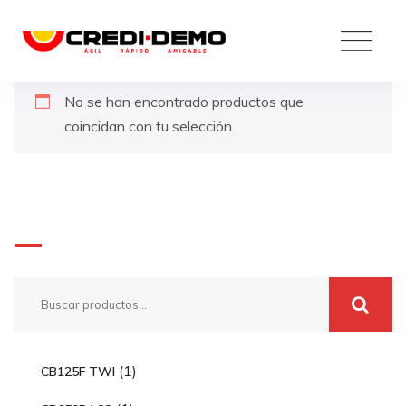
Skip
to
content
No se han encontrado productos que
coincidan con tu selección.
Buscar
1
1
CB125F TWI
p