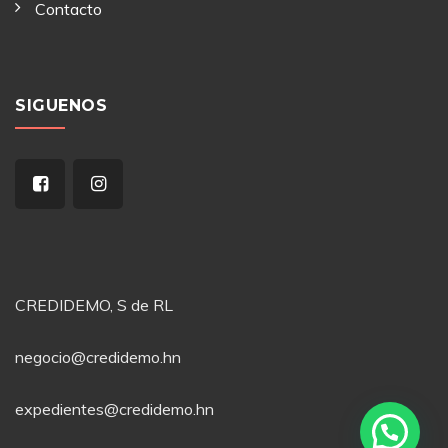
Contacto
SIGUENOS
CREDIDEMO, S de RL
negocio@credidemo.hn
expedientes@credidemo.hn