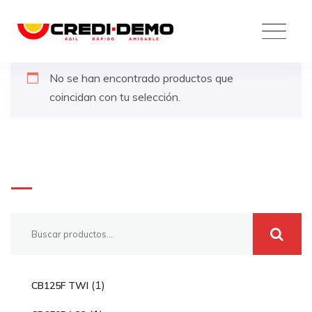
Skip
to
content
No se han encontrado productos que
coincidan con tu selección.
Buscar
1
1
CB125F TWI
p