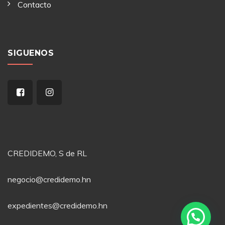
Contacto
SIGUENOS
CREDIDEMO, S de RL
negocio@credidemo.hn
expedientes@credidemo.hn