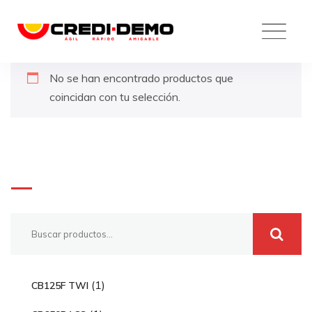
Skip
to
content
No se han encontrado productos que
coincidan con tu selección.
Buscar
1
1
CB125F TWI
p