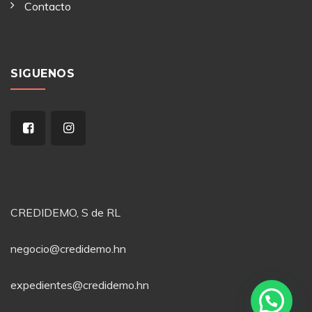
Contacto
SIGUENOS
CREDIDEMO, S de RL
negocio@credidemo.hn
expedientes@credidemo.hn