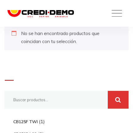
Skip
to
content
No se han encontrado productos que
coincidan con tu selección.
Buscar
1
1
CB125F TWI
p