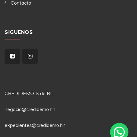
Contacto
SIGUENOS
CREDIDEMO, S de RL
negocio@credidemo.hn
expedientes@credidemo.hn