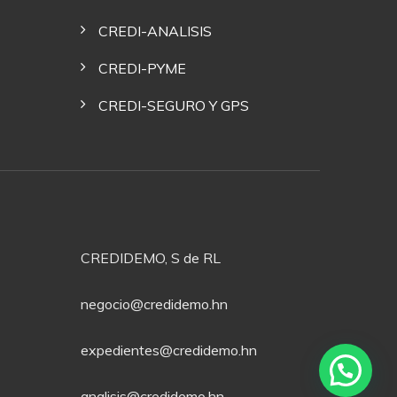
CREDI-ANALISIS
CREDI-PYME
CREDI-SEGURO Y GPS
CREDIDEMO, S de RL
negocio@credidemo.hn
expedientes@credidemo.hn
analisis@credidemo.hn