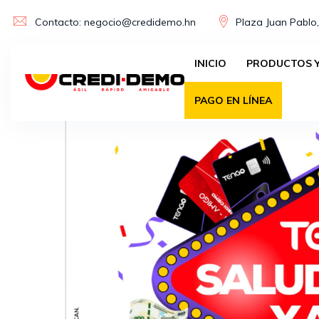
Skip
Contacto: negocio@credidemo.hn
Plaza Juan Pablo,
to
content
INICIO
PRODUCTOS Y
PAGO EN LÍNEA