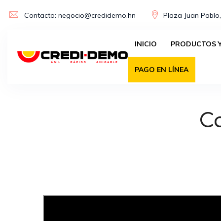
Skip
Contacto: negocio@credidemo.hn
Plaza Juan Pablo,
to
content
INICIO
PRODUCTOS Y
PAGO EN LÍNEA
C