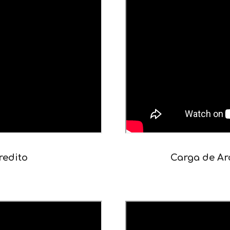
redito
Carga de Ar