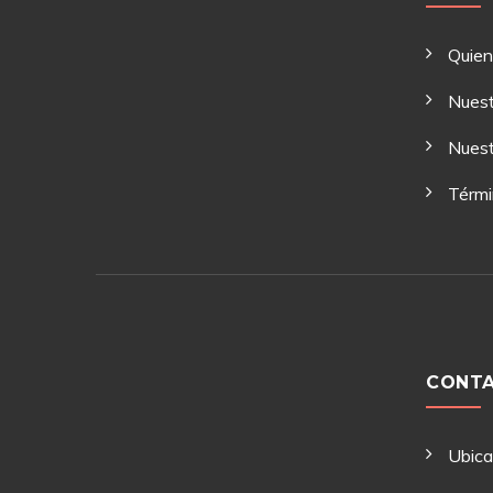
Quie
Nuest
Nuest
Térmi
CONT
Ubic