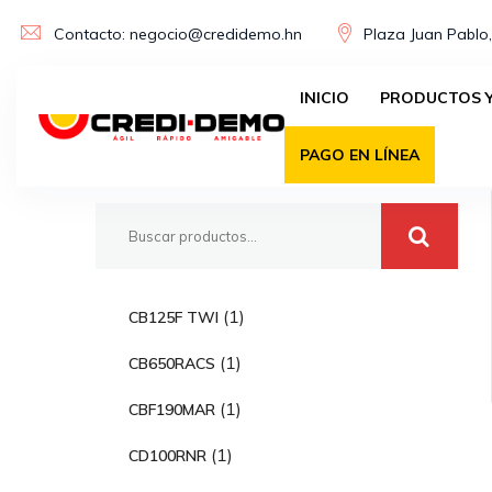
Skip
Contacto: negocio@credidemo.hn
Plaza Juan Pablo,
to
content
INICIO
PRODUCTOS Y
Buscar
PAGO EN LÍNEA
1
1
CB125F TWI
p
1
1
CB650RACS
r
p
o
1
1
CBF190MAR
r
d
p
o
1
1
CD100RNR
u
r
d
p