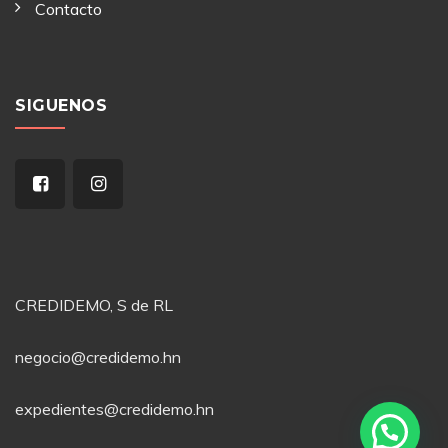
Contacto
SIGUENOS
CREDIDEMO, S de RL
negocio@credidemo.hn
expedientes@credidemo.hn