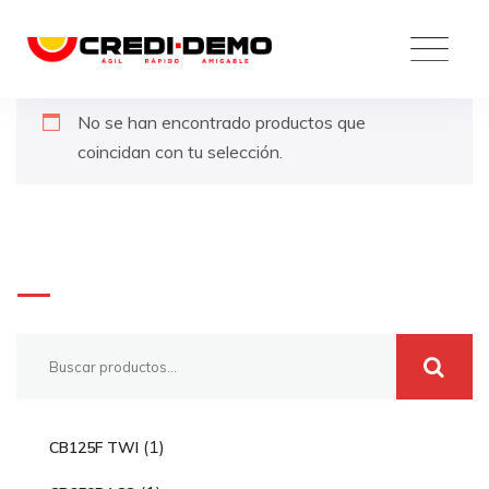
Skip
to
content
No se han encontrado productos que
coincidan con tu selección.
Buscar
1
1
CB125F TWI
p