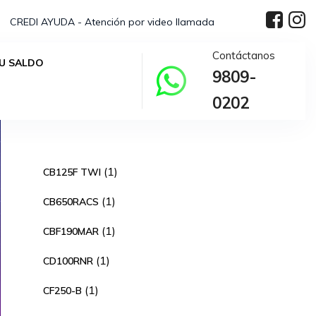
CREDI AYUDA - Atención por video llamada
Contáctanos
U SALDO
9809-
0202
1
1
CB125F TWI
producto
1
1
CB650RACS
producto
1
1
CBF190MAR
producto
1
1
CD100RNR
producto
1
1
CF250-B
producto