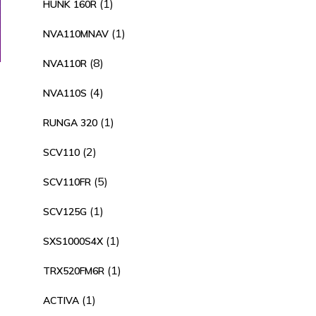
1
1
HUNK 160R
producto
1
1
NVA110MNAV
producto
8
8
NVA110R
productos
4
4
NVA110S
productos
1
1
RUNGA 320
producto
2
2
SCV110
productos
5
5
SCV110FR
productos
1
1
SCV125G
producto
1
1
SXS1000S4X
producto
1
1
TRX520FM6R
producto
1
1
ACTIVA