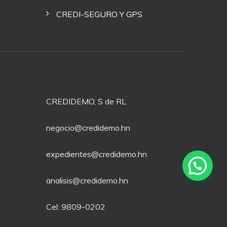
CREDI-SEGURO Y GPS
CREDIDEMO, S de RL
negocio@credidemo.hn
expedientes@credidemo.hn
analisis@credidemo.hn
Cel: 9809-0202