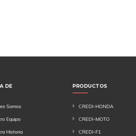
A DE
PRODUCTOS
nes Somos
CREDI-HONDA
ro Equipo
CREDI-MOTO
ra Historia
CREDI-F1