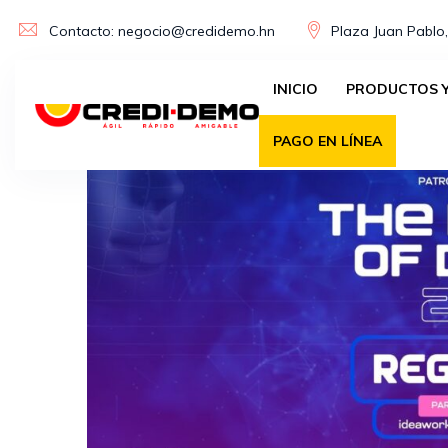
Skip
Contacto: negocio@credidemo.hn
Plaza Juan Pablo,
to
content
INICIO
PRODUCTOS Y
PAGO EN LÍNEA