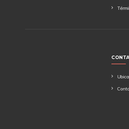
Térmi
CONT
Ubic
Cont