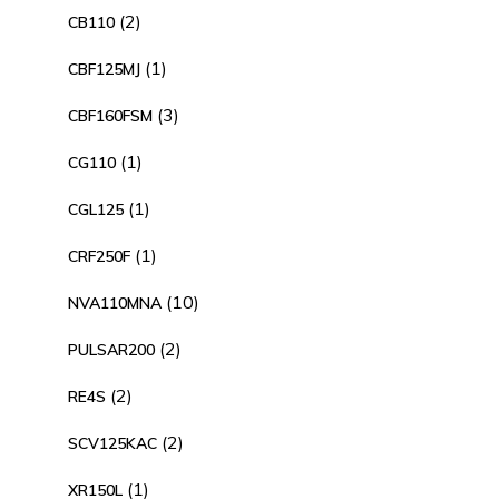
producto
2
2
CB110
productos
1
1
CBF125MJ
producto
3
3
CBF160FSM
productos
1
1
CG110
producto
1
1
CGL125
producto
1
1
CRF250F
producto
10
10
NVA110MNA
productos
2
2
PULSAR200
productos
2
2
RE4S
productos
2
2
SCV125KAC
productos
1
1
XR150L