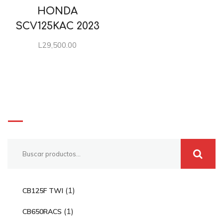
HONDA
SCV125KAC 2023
L
29,500.00
Buscar
1
1
CB125F TWI
p
1
1
CB650RACS
r