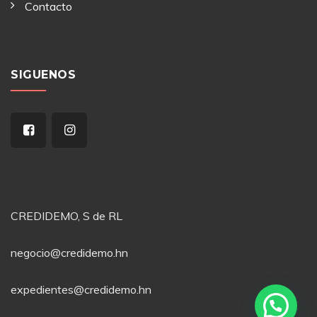
Contacto
SIGUENOS
CREDIDEMO, S de RL
negocio@credidemo.hn
expedientes@credidemo.hn