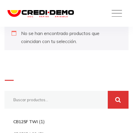
Skip
to
content
No se han encontrado productos que
coincidan con tu selección.
Buscar
1
1
CB125F TWI
p