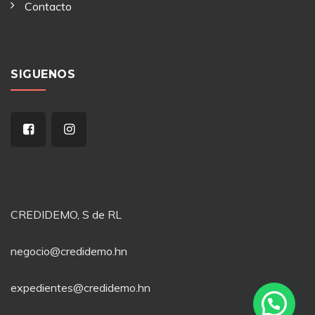
Contacto
SIGUENOS
CREDIDEMO, S de RL
negocio@credidemo.hn
expedientes@credidemo.hn