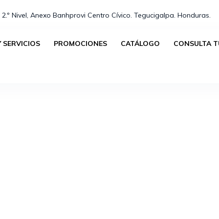
 2.º Nivel, Anexo Banhprovi Centro Cívico. Tegucigalpa. Honduras.⁣
 SERVICIOS
PROMOCIONES
CATÁLOGO
CONSULTA T
No se han encontrado productos que coincidan con tu s