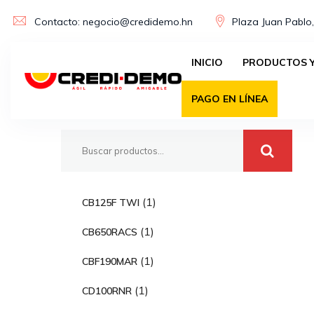
Skip
Contacto: negocio@credidemo.hn
Plaza Juan Pablo,
to
content
INICIO
PRODUCTOS Y
Buscar
PAGO EN LÍNEA
1
1
CB125F TWI
p
1
1
CB650RACS
r
p
o
1
1
CBF190MAR
r
d
p
o
1
1
CD100RNR
u
r
d
p