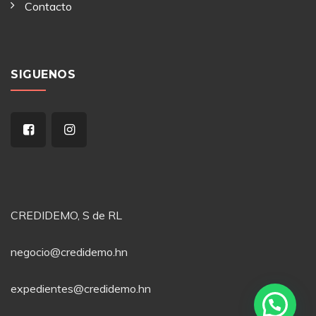
Contacto
SIGUENOS
CREDIDEMO, S de RL
negocio@credidemo.hn
expedientes@credidemo.hn