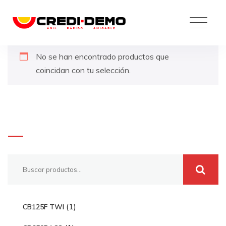
Skip
to
content
No se han encontrado productos que
coincidan con tu selección.
Buscar
1
1
CB125F TWI
p