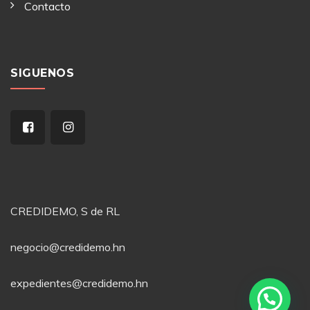
Contacto
SIGUENOS
CREDIDEMO, S de RL
negocio@credidemo.hn
expedientes@credidemo.hn