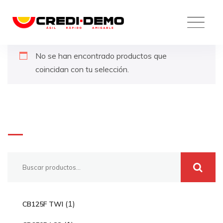
Skip
to
content
No se han encontrado productos que
coincidan con tu selección.
Buscar
1
1
CB125F TWI
p