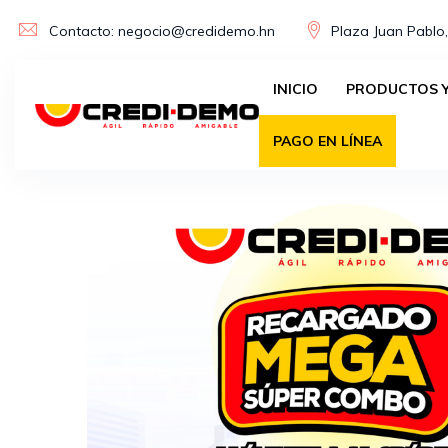
Skip
Contacto: negocio@credidemo.hn
Plaza Juan Pablo,
to
content
INICIO
PRODUCTOS Y
PAGO EN LÍNEA