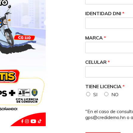
IDENTIDAD DNI
*
MARCA
*
CELULAR
*
TIENE LICENCIA
*
SI
NO
"En el caso de consult
gps@credidemo.hn o 