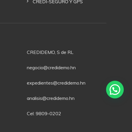
CREDI-SEGURO Y GPS
CREDIDEMO, S de RL
negocio@credidemo.hn
expedientes@credidemo.hn
analisis@credidemo.hn
Cel: 9809-0202