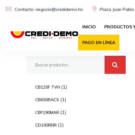
Skip
Contacto: negocio@credidemo.hn
Plaza Juan Pablo,
to
content
INICIO
PRODUCTOS Y
Buscar
PAGO EN LÍNEA
1
1
CB125F TWI
p
1
1
CB650RACS
r
p
o
1
1
CBF190MAR
r
d
p
o
1
1
CD100RNR
u
r
d
p