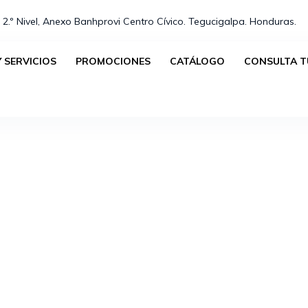
 2.º Nivel, Anexo Banhprovi Centro Cívico. Tegucigalpa. Honduras.⁣
 SERVICIOS
PROMOCIONES
CATÁLOGO
CONSULTA T
No se han encontrado productos que coincidan con tu s