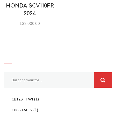
HONDA SCV110FR
2024
L
32,000.00
Buscar
1
1
CB125F TWI
p
1
1
CB650RACS
r