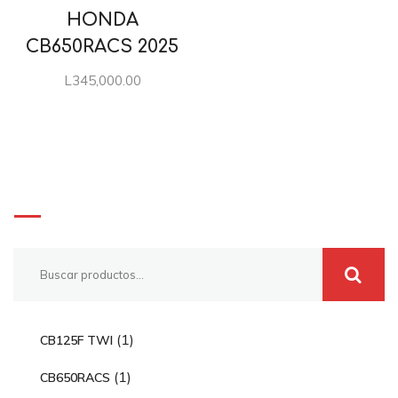
HONDA
CB650RACS 2025
L
345,000.00
Buscar
1
1
CB125F TWI
p
1
1
CB650RACS
r