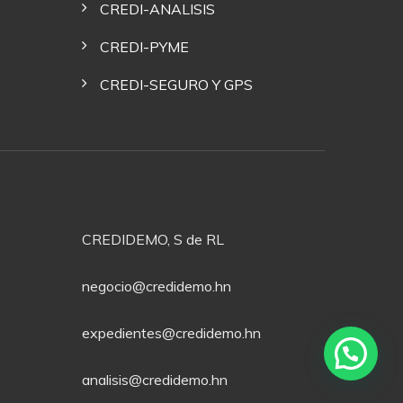
CREDI-ANALISIS
CREDI-PYME
CREDI-SEGURO Y GPS
CREDIDEMO, S de RL
negocio@credidemo.hn
expedientes@credidemo.hn
analisis@credidemo.hn