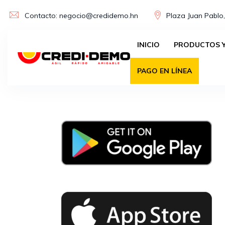
Skip
Contacto: negocio@credidemo.hn
Plaza Juan Pablo,
to
content
INICIO
PRODUCTOS Y
PAGO EN LÍNEA