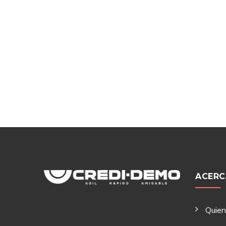
ACERC
Quie